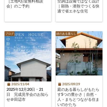
［土地×お金無料相談
空調は設備ではなく設計
会］のご予約
｜顕熱・潜熱でつくる快
適で省エネな住宅
ブログ
緑のある暮らし
2025/11/04
2025/09/29
2025年12月20日・21
庭のある暮らしがもたら
日 完成見学会のお知ら
す5つの豊かさ｜自然・
せ＠田辺市
人・まちとつながる住ま
いのかたち