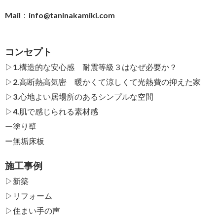
Mail：
info@taninakamiki.com
コンセプト
▷1.構造的な安心感 耐震等級３はなぜ必要か？
▷2.高断熱高気密 暖かくて涼しくて光熱費の抑えた家
▷3.心地よい居場所のあるシンプルな空間
▷4.肌で感じられる素材感
ー
塗り壁
ー
無垢床板
施工事例
▷新築
▷リフォーム
▷住まい手の声