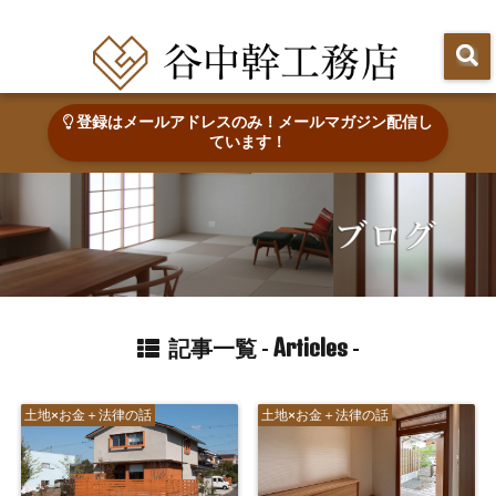
田辺市で心地よい木の家を建てる・なおす 新築・リフォーム・リノベーション
登録はメールアドレスのみ！メールマガジン配信し
ています！
Articles
記事一覧 -
-
土地×お金＋法律の話
土地×お金＋法律の話