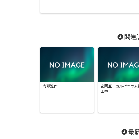
関連記
内部造作
玄関庇 ガルバニウム
工中
最新