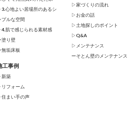
▷家づくりの流れ
▷3.心地よい居場所のあるシ
▷お金の話
ンプルな空間
▷土地探しのポイント
▷4.肌で感じられる素材感
▷Q&A
ー
塗り壁
▷メンテナンス
ー
無垢床板
ー
そとん壁のメンテナンス
施工事例
▷新築
▷リフォーム
▷住まい手の声