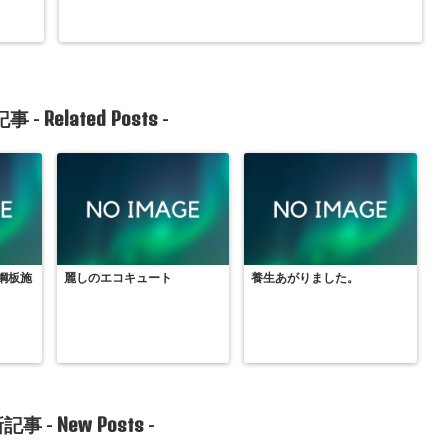
Related Posts
事 -
-
鋼板施
麗しのエコキュート
養生あがりました。
New Posts
記事 -
-