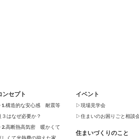
コンセプト
イベント
▷1.構造的な安心感 耐震等
▷現場見学会
級３はなぜ必要か？
▷住まいのお困りごと相談
▷2.高断熱高気密 暖かくて
住まいづくりのこと
涼しくて光熱費の抑えた家