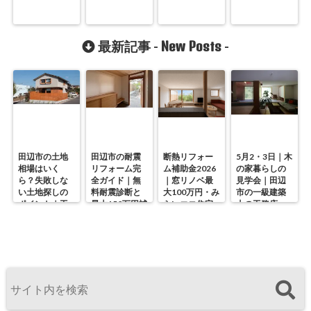
New Posts
最新記事 -
-
田辺市の土地
田辺市の耐震
断熱リフォー
5月2・3日｜木
相場はいく
リフォーム完
ム補助金2026
の家暮らしの
ら？失敗しな
全ガイド｜無
｜窓リノベ最
見学会｜田辺
い土地探しの
料耐震診断と
大100万円・み
市の一級建築
ポイント｜工
最大150万円補
らいエコ住宅
士の工務店・
務店が解説
助の使い方
の使い方を徹
谷中幹工務店
底解説