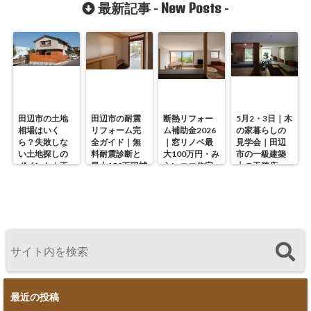
New Posts
最新記事 -
-
田辺市の土地
田辺市の耐震
断熱リフォー
5月2・3日｜木
相場はいく
リフォーム完
ム補助金2026
の家暮らしの
ら？失敗しな
全ガイド｜無
｜窓リノベ最
見学会｜田辺
い土地探しの
料耐震診断と
大100万円・み
市の一級建築
ポイント｜工
最大150万円補
らいエコ住宅
士の工務店・
務店が解説
助の使い方
の使い方を徹
谷中幹工務店
底解説
最近の投稿