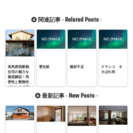
Related Posts
関連記事 -
-
高気密高断熱
雪化粧
建材不足
クラシコ ネ
住宅の魅力を
タばれ有
徹底解説！気
密性と断熱性
がもたらす快
適な住まい
New Posts
最新記事 -
-