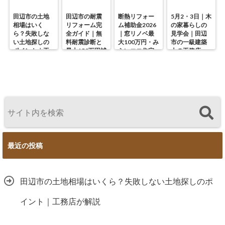
田辺市の土地
田辺市の耐震
断熱リフォー
5月2・3日｜木
相場はいく
リフォーム完
ム補助金2026
の家暮らしの
ら？失敗しな
全ガイド｜無
｜窓リノベ最
見学会｜田辺
い土地探しの
料耐震診断と
大100万円・み
市の一級建築
ポイント｜工
最大150万円補
らいエコ住宅
士の工務店・
務店が解説
助の使い方
の使い方を徹
谷中幹工務店
底解説
最近の投稿
田辺市の土地相場はいくら？失敗しない土地探しのポ
イント｜工務店が解説