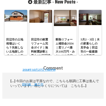
New Posts
最新記事 -
-
田辺市の土地
田辺市の耐震
断熱リフォー
5月2・3日｜木
相場はいく
リフォーム完
ム補助金2026
の家暮らしの
ら？失敗しな
全ガイド｜無
｜窓リノベ最
見学会｜田辺
い土地探しの
料耐震診断と
大100万円・み
市の一級建築
ポイント｜工
最大150万円補
らいエコ住宅
士の工務店・
務店が解説
助の使い方
の使い方を徹
谷中幹工務店
底解説
Comment
2018年10月27日 7:00 PM
[…] 今回のお家は平屋なので、こちらも順調に工事は進んで
焼杉板 施工中
いっています。 相じゃくりについては こちら […]