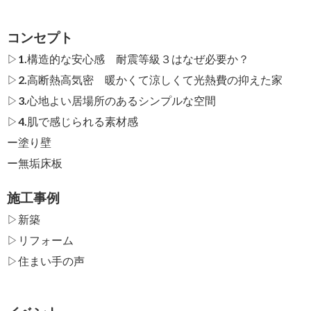
コンセプト
▷1.構造的な安心感 耐震等級３はなぜ必要か？
▷2.高断熱高気密 暖かくて涼しくて光熱費の抑えた家
▷3.心地よい居場所のあるシンプルな空間
▷4.肌で感じられる素材感
ー
塗り壁
ー
無垢床板
施工事例
▷新築
▷リフォーム
▷住まい手の声