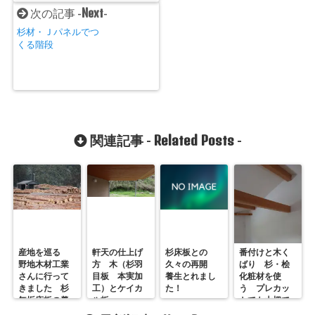
Next
次の記事 -
-
杉材・Ｊパネルでつ
くる階段
Related Posts
関連記事 -
-
産地を巡る
軒天の仕上げ
杉床板との
番付けと木く
野地木材工業
方 木（杉羽
久々の再開
ばり 杉・桧
さんに行って
目板 本実加
養生とれまし
化粧材を使
きました 杉
工）とケイカ
た！
う プレカッ
無垢床板の養
ル板
トでも大切で
生期間と安定
す