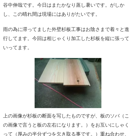
谷中伸哉です。今日はまたかなり蒸し暑いです。
がしか
し、この晴れ間は現場には
ありがたいです。
雨の為に滞ってました外壁杉板工事は
お陰さまで着々と進
行してます。
今回は相じゃくり加工した杉板を縦に
張って
いってます。
上の画像が杉板の断面を写したものですが、板のソバ（こ
の画像で言うと板の左右になります。）をお互いにしゃく
って（厚みの半分ずつを欠き取る事です。）重ね合わせ、