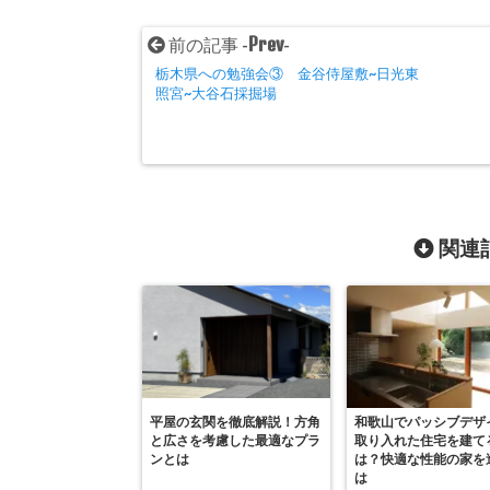
Prev
前の記事 -
-
栃木県への勉強会③ 金谷侍屋敷~日光東
照宮~大谷石採掘場
関連記
平屋の玄関を徹底解説！方角
和歌山でパッシブデザ
と広さを考慮した最適なプラ
取り入れた住宅を建て
ンとは
は？快適な性能の家を
は