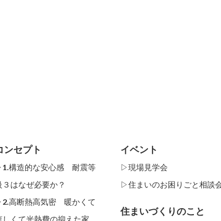
コンセプト
イベント
▷1.構造的な安心感 耐震等
▷現場見学会
級３はなぜ必要か？
▷住まいのお困りごと相談
▷2.高断熱高気密 暖かくて
住まいづくりのこと
涼しくて光熱費の抑えた家