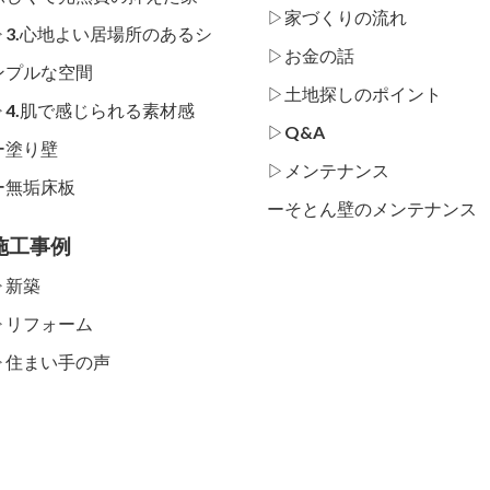
▷家づくりの流れ
▷3.心地よい居場所のあるシ
▷お金の話
ンプルな空間
▷土地探しのポイント
▷4.肌で感じられる素材感
▷Q&A
ー
塗り壁
▷メンテナンス
ー
無垢床板
ー
そとん壁のメンテナンス
施工事例
▷新築
▷リフォーム
▷住まい手の声