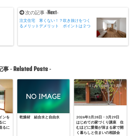
Next
次の記事 -
-
注文住宅 寒くない！？吹き抜けをつく
るメリットデメリット ポイントは２つ
Related Posts
事 -
-
インを
乾燥材 結合水と自由水
2026年3月28日・3月29日
るに
はじめての家づくり講座 住
造るに
むほどに愛着が深まる家で開
く暮らしと住まいの相談会