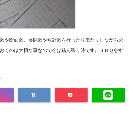
図や断面図、展開図や矩計図を行ったり来たりしながらの
おくのは大切な事なので今は踏ん張り時です。ＢＢＱをす
。