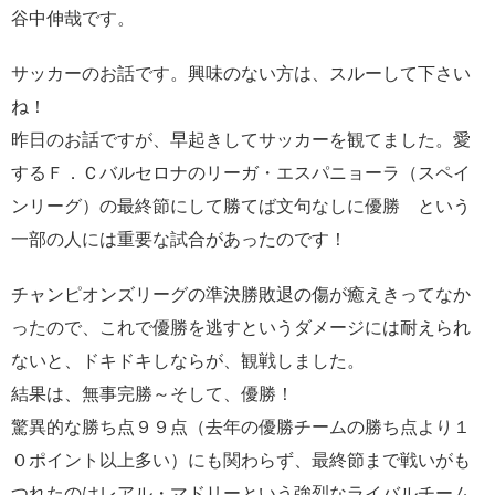
谷中伸哉です。
サッカーのお話です。興味のない方は、スルーして下さい
ね！
昨日のお話ですが、早起きしてサッカーを観てました。愛
するＦ．Ｃバルセロナのリーガ・エスパニョーラ（スペイ
ンリーグ）の最終節にして勝てば文句なしに優勝 という
一部の人には重要な試合があったのです！
チャンピオンズリーグの準決勝敗退の傷が癒えきってなか
ったので、これで優勝を逃すというダメージには耐えられ
ないと、ドキドキしならが、観戦しました。
結果は、無事完勝～そして、優勝！
驚異的な勝ち点９９点（去年の優勝チームの勝ち点より１
０ポイント以上多い）にも関わらず、最終節まで戦いがも
つれたのはレアル・マドリーという強烈なライバルチーム