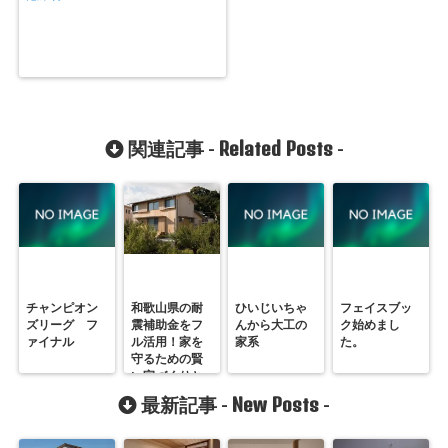
Related Posts
関連記事 -
-
チャンピオン
和歌山県の耐
ひいじいちゃ
フェイスブッ
ズリーグ フ
震補助金をフ
んから大工の
ク始めまし
ァイナル
ル活用！家を
家系
た。
守るための賢
い家づくりと
は？
New Posts
最新記事 -
-