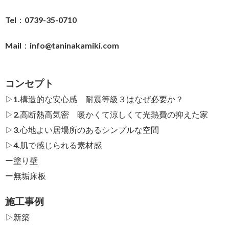
Tel：0739-35-0710
Mail：
info@taninakamiki.com
コンセプト
▷1.構造的な安心感 耐震等級３はなぜ必要か？
▷2.高断熱高気密 暖かくて涼しくて光熱費の抑えた家
▷3.心地よい居場所のあるシンプルな空間
▷4.肌で感じられる素材感
ー
塗り壁
ー
無垢床板
施工事例
▷新築