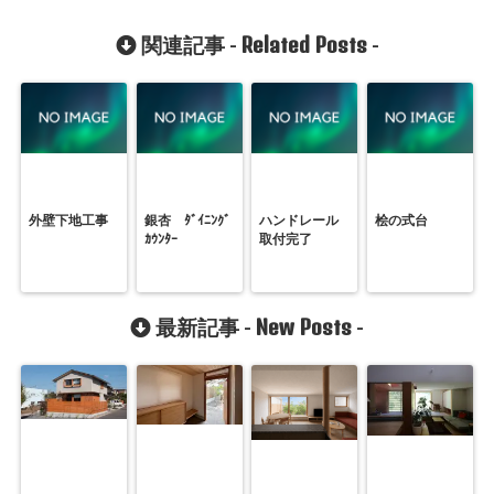
Related Posts
関連記事 -
-
外壁下地工事
銀杏 ﾀﾞｲﾆﾝｸﾞ
ハンドレール
桧の式台
ｶｳﾝﾀｰ
取付完了
New Posts
最新記事 -
-