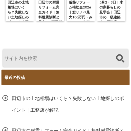
田辺市の土地
田辺市の耐震
断熱リフォー
5月2・3日｜木
相場はいく
リフォーム完
ム補助金2026
の家暮らしの
ら？失敗しな
全ガイド｜無
｜窓リノベ最
見学会｜田辺
い土地探しの
料耐震診断と
大100万円・み
市の一級建築
ポイント｜工
最大150万円補
らいエコ住宅
士の工務店・
務店が解説
助の使い方
の使い方を徹
谷中幹工務店
底解説
最近の投稿
田辺市の土地相場はいくら？失敗しない土地探しのポ
イント｜工務店が解説
田辺市の耐震リフォーム完全ガイド｜無料耐震診断と