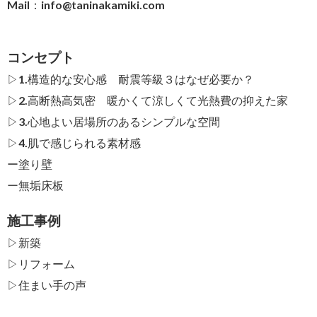
Mail：
info@taninakamiki.com
コンセプト
▷1.構造的な安心感 耐震等級３はなぜ必要か？
▷2.高断熱高気密 暖かくて涼しくて光熱費の抑えた家
▷3.心地よい居場所のあるシンプルな空間
▷4.肌で感じられる素材感
ー
塗り壁
ー
無垢床板
施工事例
▷新築
▷リフォーム
▷住まい手の声