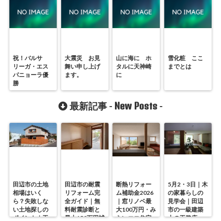
祝！バルサ
大震災 お見
山に海に ホ
雪化粧 ここ
リーガ・エス
舞い申し上げ
タルに天神崎
までとは
パニョーラ優
ます。
に
勝
New Posts
最新記事 -
-
田辺市の土地
田辺市の耐震
断熱リフォー
5月2・3日｜木
相場はいく
リフォーム完
ム補助金2026
の家暮らしの
ら？失敗しな
全ガイド｜無
｜窓リノベ最
見学会｜田辺
い土地探しの
料耐震診断と
大100万円・み
市の一級建築
ポイント｜工
最大150万円補
らいエコ住宅
士の工務店・