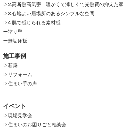
▷2.高断熱高気密 暖かくて涼しくて光熱費の抑えた家
▷3.心地よい居場所のあるシンプルな空間
▷4.肌で感じられる素材感
ー
塗り壁
ー
無垢床板
施工事例
▷新築
▷リフォーム
▷住まい手の声
イベント
▷現場見学会
▷住まいのお困りごと相談会