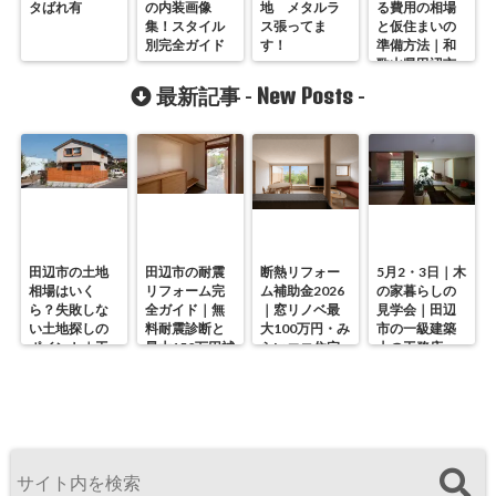
タばれ有
の内装画像
地 メタルラ
る費用の相場
集！スタイル
ス張ってま
と仮住まいの
別完全ガイド
す！
準備方法｜和
歌山県田辺市
の工務店
New Posts
最新記事 -
-
田辺市の土地
田辺市の耐震
断熱リフォー
5月2・3日｜木
相場はいく
リフォーム完
ム補助金2026
の家暮らしの
ら？失敗しな
全ガイド｜無
｜窓リノベ最
見学会｜田辺
い土地探しの
料耐震診断と
大100万円・み
市の一級建築
ポイント｜工
最大150万円補
らいエコ住宅
士の工務店・
務店が解説
助の使い方
の使い方を徹
谷中幹工務店
底解説