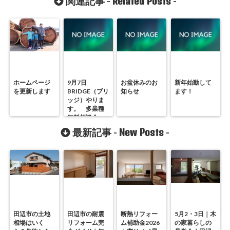
Related Posts
関連記事 -
-
ホームページ
9月7日
お盆休みのお
新年始動して
を更新します
BRIDGE（ブリ
知らせ
ます！
ッジ）やりま
す。 多業種
無料相談会
New Posts
最新記事 -
-
田辺市の土地
田辺市の耐震
断熱リフォー
5月2・3日｜木
相場はいく
リフォーム完
ム補助金2026
の家暮らしの