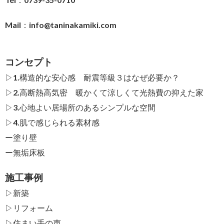
Mail：
info@taninakamiki.com
コンセプト
▷1.構造的な安心感 耐震等級３はなぜ必要か？
▷2.高断熱高気密 暖かくて涼しくて光熱費の抑えた家
▷3.心地よい居場所のあるシンプルな空間
▷4.肌で感じられる素材感
ー
塗り壁
ー
無垢床板
施工事例
▷新築
▷リフォーム
▷住まい手の声