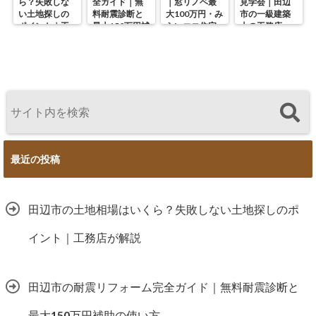
ら？失敗しな
全ガイド｜無
｜窓リノベ最
見学会｜田辺
い土地探しの
料耐震診断と
大100万円・み
市の一級建築
ポイント｜工
最大150万円補
らいエコ住宅
士の工務店・
務店が解説
助の使い方
の使い方を徹
谷中幹工務店
底解説
最近の投稿
田辺市の土地相場はいくら？失敗しない土地探しのポ
イント｜工務店が解説
田辺市の耐震リフォーム完全ガイド｜無料耐震診断と
最大150万円補助の使い方