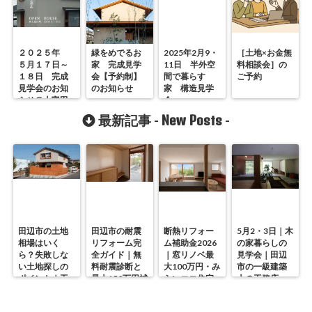
２０２５年
緑をめでるお
2025年2月9・
［土地×お金無
５月１７日～
家 完成見学
11日 半外空
料相談会］の
１８日 完成
会【予約制】
間で暮らす
ご予約
見学会のお知
のお知らせ
家 構造見学
らせ＠上富田
会
町
New Posts
最新記事 -
-
田辺市の土地
田辺市の耐震
断熱リフォー
5月2・3日｜木
相場はいく
リフォーム完
ム補助金2026
の家暮らしの
ら？失敗しな
全ガイド｜無
｜窓リノベ最
見学会｜田辺
い土地探しの
料耐震診断と
大100万円・み
市の一級建築
ポイント｜工
最大150万円補
らいエコ住宅
士の工務店・
務店が解説
助の使い方
の使い方を徹
谷中幹工務店
底解説