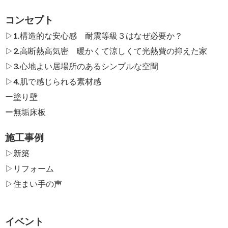
コンセプト
▷1.構造的な安心感 耐震等級３はなぜ必要か？
▷2.高断熱高気密 暖かくて涼しくて光熱費の抑えた家
▷3.心地よい居場所のあるシンプルな空間
▷4.肌で感じられる素材感
ー
塗り壁
ー
無垢床板
施工事例
▷新築
▷リフォーム
▷住まい手の声
イベント