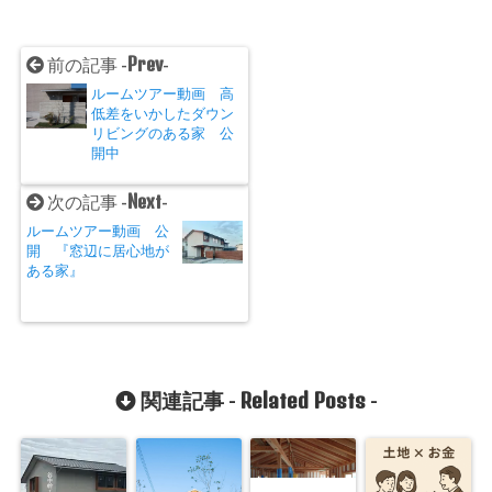
Prev
前の記事 -
-
ルームツアー動画 高
低差をいかしたダウン
リビングのある家 公
開中
Next
次の記事 -
-
ルームツアー動画 公
開 『窓辺に居心地が
ある家』
Related Posts
関連記事 -
-