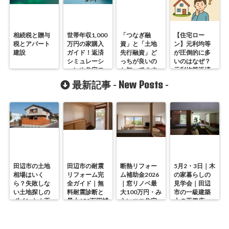
相続税と贈与
世帯年収1,000
「つなぎ融
【住宅ロー
税とアパート
万円の家購入
資」と「土地
ン】元利均等
建設
ガイド！返済
先行融資」ど
が圧倒的に多
シミュレーシ
っちが良いの
いのはなぜ？
ョンや住宅ロ
か知ってます
元利均等返済
ーンを組むポ
か？
と元金均等返
New Posts
最新記事 -
-
イントなども
済の違いを知
徹底解説
っておこう
田辺市の土地
田辺市の耐震
断熱リフォー
5月2・3日｜木
相場はいく
リフォーム完
ム補助金2026
の家暮らしの
ら？失敗しな
全ガイド｜無
｜窓リノベ最
見学会｜田辺
い土地探しの
料耐震診断と
大100万円・み
市の一級建築
ポイント｜工
最大150万円補
らいエコ住宅
士の工務店・
務店が解説
助の使い方
の使い方を徹
谷中幹工務店
底解説