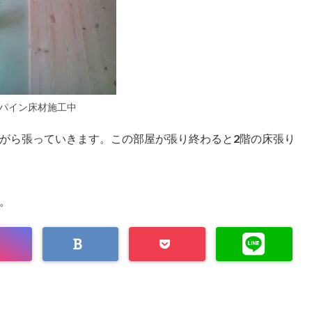
パイン床材施工中
がら張っていきます。
この部屋が張り終わると
2階の床張り
。