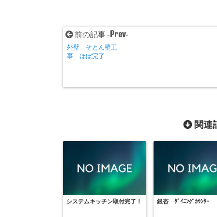
Prev
前の記事 -
-
外壁 そとん壁工
事 ほぼ完了
関連記
システムキッチン取付完了！
銀杏 ﾀﾞｲﾆﾝｸﾞｶｳﾝﾀｰ