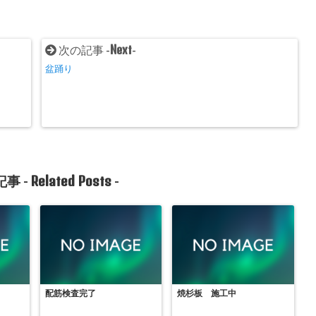
Next
次の記事 -
-
盆踊り
Related Posts
事 -
-
配筋検査完了
焼杉板 施工中