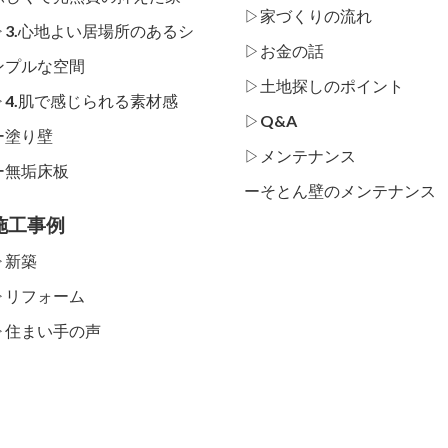
▷家づくりの流れ
▷3.心地よい居場所のあるシ
▷お金の話
ンプルな空間
▷土地探しのポイント
▷4.肌で感じられる素材感
▷Q&A
ー
塗り壁
▷メンテナンス
ー
無垢床板
ー
そとん壁のメンテナンス
施工事例
▷新築
▷リフォーム
▷住まい手の声