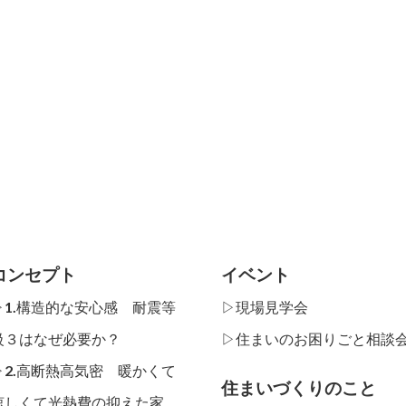
コンセプト
イベント
▷1.構造的な安心感 耐震等
▷現場見学会
級３はなぜ必要か？
▷住まいのお困りごと相談
▷2.高断熱高気密 暖かくて
住まいづくりのこと
涼しくて光熱費の抑えた家