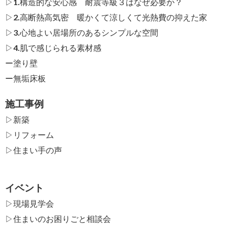
▷1.構造的な安心感 耐震等級３はなぜ必要か？
▷2.高断熱高気密 暖かくて涼しくて光熱費の抑えた家
▷3.心地よい居場所のあるシンプルな空間
▷4.肌で感じられる素材感
ー
塗り壁
ー
無垢床板
施工事例
▷新築
▷リフォーム
▷住まい手の声
イベント
▷現場見学会
▷住まいのお困りごと相談会