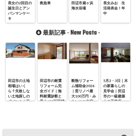
長女の2回目の
救急車
田辺市扇ヶ浜
長女みお 生
誕生日とアン
海水浴場
活発表会！年
パンマンケー
中
キ
New Posts
最新記事 -
-
田辺市の土地
田辺市の耐震
断熱リフォー
5月2・3日｜木
相場はいく
リフォーム完
ム補助金2026
の家暮らしの
ら？失敗しな
全ガイド｜無
｜窓リノベ最
見学会｜田辺
い土地探しの
料耐震診断と
大100万円・み
市の一級建築
ポイント｜工
最大150万円補
らいエコ住宅
士の工務店・
務店が解説
助の使い方
の使い方を徹
谷中幹工務店
底解説