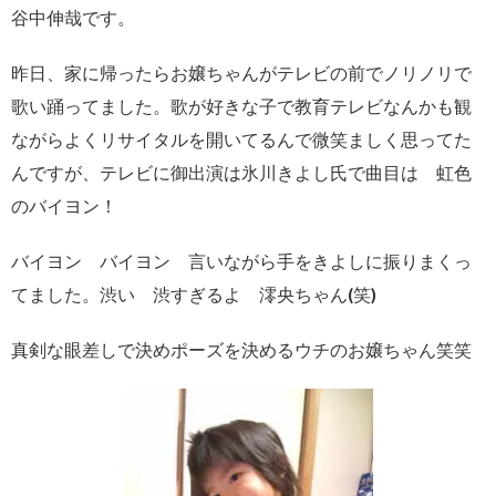
谷中伸哉です。
昨日、家に帰ったらお嬢ちゃんが
テレビの前でノリノリで
歌い
踊ってました。
歌が好きな子で教育テレビなんかも
観
ながらよくリサイタルを開いて
るんで
微笑ましく思ってた
んですが、
テレビに御出演は氷川きよし氏で
曲目は 虹色
のバイヨン！
バイヨン バイヨン 言いながら
手をきよしに振りまくっ
てました。
渋い 渋すぎるよ 澪央ちゃん(笑)
真剣な眼差しで決めポーズを決める
ウチのお嬢ちゃん笑笑