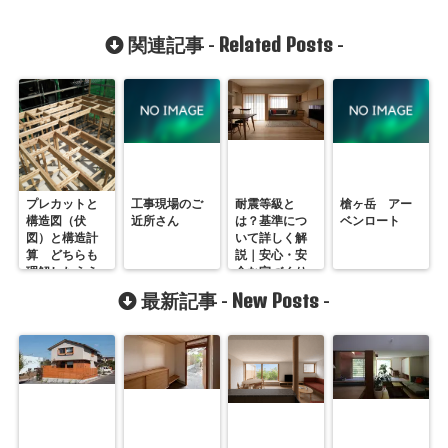
Related Posts
関連記事 -
-
プレカットと
工事現場のご
耐震等級と
槍ヶ岳 アー
構造図（伏
近所さん
は？基準につ
ベンロート
図）と構造計
いて詳しく解
算 どちらも
説｜安心・安
理解したうえ
全な家づくり
で作成してい
を目指す
New Posts
最新記事 -
-
く事が大切