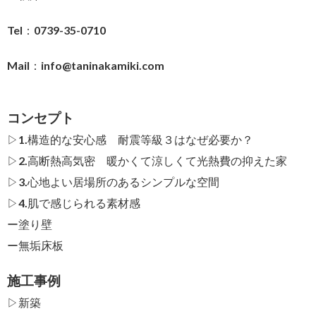
Tel：0739-35-0710
Mail：
info@taninakamiki.com
コンセプト
▷1.構造的な安心感 耐震等級３はなぜ必要か？
▷2.高断熱高気密 暖かくて涼しくて光熱費の抑えた家
▷3.心地よい居場所のあるシンプルな空間
▷4.肌で感じられる素材感
ー
塗り壁
ー
無垢床板
施工事例
▷新築