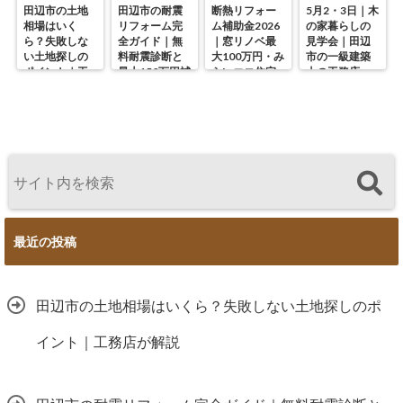
田辺市の土地
田辺市の耐震
断熱リフォー
5月2・3日｜木
相場はいく
リフォーム完
ム補助金2026
の家暮らしの
ら？失敗しな
全ガイド｜無
｜窓リノベ最
見学会｜田辺
い土地探しの
料耐震診断と
大100万円・み
市の一級建築
ポイント｜工
最大150万円補
らいエコ住宅
士の工務店・
務店が解説
助の使い方
の使い方を徹
谷中幹工務店
底解説
最近の投稿
田辺市の土地相場はいくら？失敗しない土地探しのポ
イント｜工務店が解説