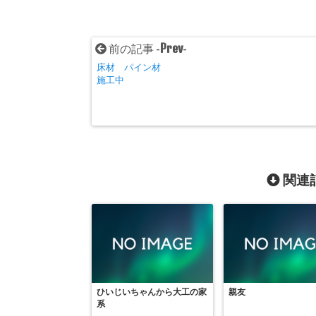
Prev
前の記事 -
-
床材 パイン材
施工中
関連記
ひいじいちゃんから大工の家
親友
系