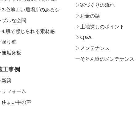
▷家づくりの流れ
▷3.心地よい居場所のあるシ
▷お金の話
ンプルな空間
▷土地探しのポイント
▷4.肌で感じられる素材感
▷Q&A
ー
塗り壁
▷メンテナンス
ー
無垢床板
ー
そとん壁のメンテナンス
施工事例
▷新築
▷リフォーム
▷住まい手の声