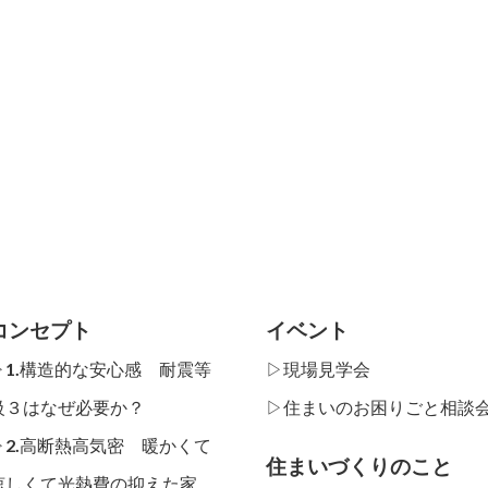
コンセプト
イベント
▷1.構造的な安心感 耐震等
▷現場見学会
級３はなぜ必要か？
▷住まいのお困りごと相談
▷2.高断熱高気密 暖かくて
住まいづくりのこと
涼しくて光熱費の抑えた家