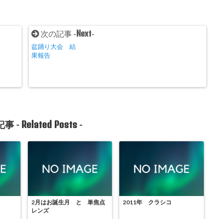
Next
次の記事 -
-
盆踊り大会 結
果報告
Related Posts
事 -
-
2月はお誕生月 と 単焦点
2011年 クラシコ
レンズ