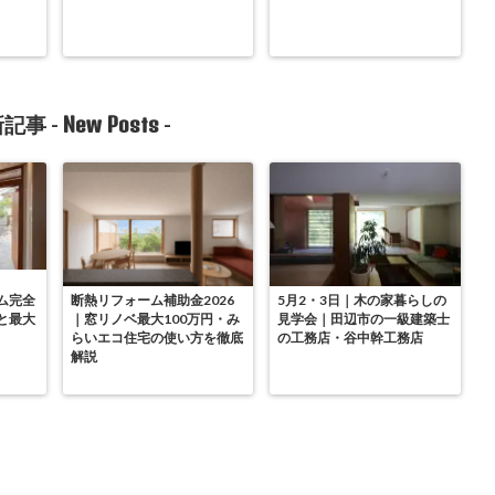
New Posts
記事 -
-
ム完全
断熱リフォーム補助金2026
5月2・3日｜木の家暮らしの
と最大
｜窓リノベ最大100万円・み
見学会｜田辺市の一級建築士
らいエコ住宅の使い方を徹底
の工務店・谷中幹工務店
解説