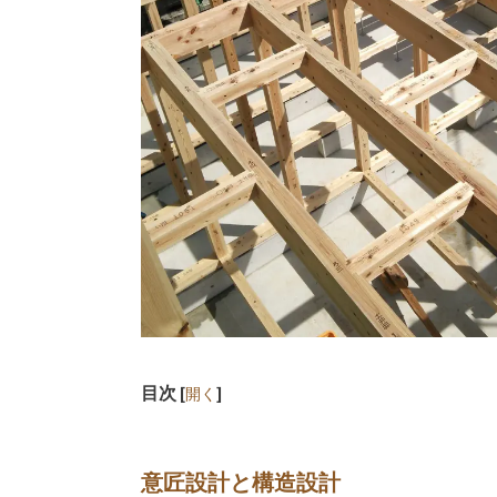
目次
[
]
開く
意匠設計と構造設計