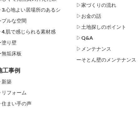
▷家づくりの流れ
▷3.心地よい居場所のあるシ
▷お金の話
ンプルな空間
▷土地探しのポイント
▷4.肌で感じられる素材感
▷Q&A
ー
塗り壁
▷メンテナンス
ー
無垢床板
ー
そとん壁のメンテナンス
施工事例
▷新築
▷リフォーム
▷住まい手の声