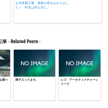
お寺客殿工事、屋根が葺きおわりまし
た！ 軒先は抑え目に。
Related Posts
事 -
-
を調べ
障子入ってます。
レゴ アーキティクチャーシ
リーズ