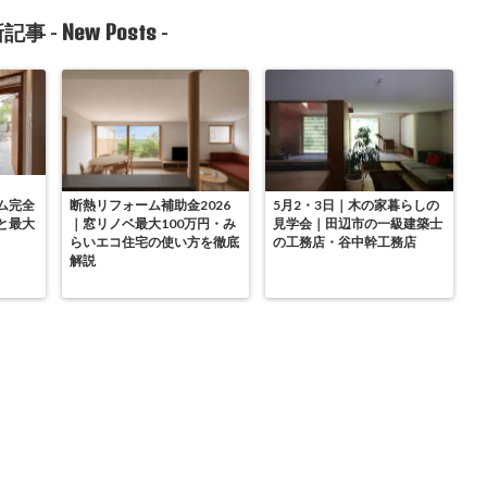
New Posts
記事 -
-
ム完全
断熱リフォーム補助金2026
5月2・3日｜木の家暮らしの
と最大
｜窓リノベ最大100万円・み
見学会｜田辺市の一級建築士
らいエコ住宅の使い方を徹底
の工務店・谷中幹工務店
解説