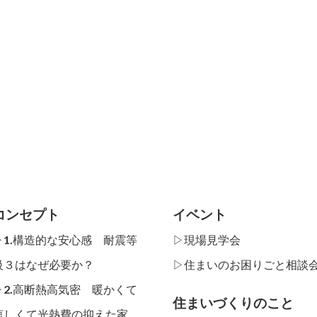
コンセプト
イベント
▷1.構造的な安心感 耐震等
▷現場見学会
級３はなぜ必要か？
▷住まいのお困りごと相談
▷2.高断熱高気密 暖かくて
住まいづくりのこと
涼しくて光熱費の抑えた家