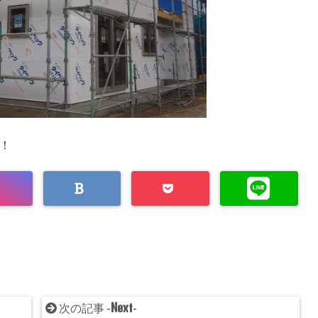
！
Next
次の記事 -
-